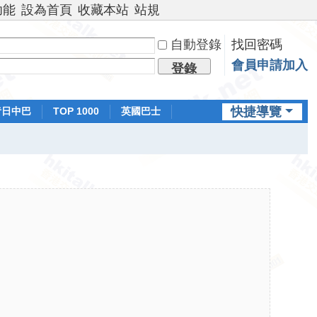
功能
設為首頁
收藏本站
站規
自動登錄
找回密碼
會員申請加入
登錄
快捷導覽
昔日中巴
TOP 1000
英國巴士
排行榜
日本鐵路