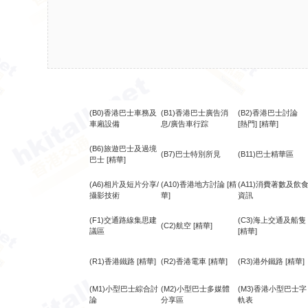
(B0)香港巴士車務及
(B1)香港巴士廣告消
(B2)香港巴士討論
車廂設備
息/廣告車行踪
[熱門]
[精華]
(B6)旅遊巴士及過境
(B7)巴士特別所見
(B11)巴士精華區
巴士
[精華]
(A6)相片及短片分享/
(A10)香港地方討論
[精
(A11)消費著數及飲
攝影技術
華]
資訊
(F1)交通路線集思建
(C3)海上交通及船隻
(C2)航空
[精華]
議區
[精華]
(R1)香港鐵路
[精華]
(R2)香港電車
[精華]
(R3)港外鐵路
[精華]
(M1)小型巴士綜合討
(M2)小型巴士多媒體
(M3)香港小型巴士字
論
分享區
軌表