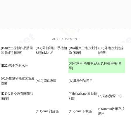
ADVERTISEMENT
(B3)巴士攝影作品貼圖
(B3i)即拍即貼 -手機相
(B4)兩岸三地巴士討
(B5)外地巴士討論
區
[熱門]
[精華]
&翻拍Mon相
論
[精華]
[精華]
(V)私家車,商用車,政府及特種車輛
[精
(B22)巴士迷吹水區
華]
食
(A16)建築物機電裝置及
(A19)問路專區
(N)其他討論題目
設備
(D1)公共交通有關商品
(Y)hkitalk.net會員福
(Z)站務資源中心
[精華]
利部
(O3)omsi教學及求
(O1)omsi討論區
(O2)omsi下載區
助區