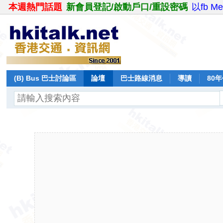
本週熱門話題
新會員登記/啟動戶口/重設密碼
以fb M
(B) Bus 巴士討論區
論壇
巴士路線消息
導讀
80
飛行報告
日誌
保留巴士
分享
記錄