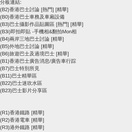
分板連結:
(B2)香港巴士討論
[熱門]
[精華]
(B0)香港巴士車務及車廂設備
(B3)巴士攝影作品貼圖區
[熱門]
[精華]
(B3i)即拍即貼 -手機相&翻拍Mon相
(B4)兩岸三地巴士討論
[精華]
(B5)外地巴士討論
[精華]
(B6)旅遊巴士及過境巴士
[精華]
(B1)香港巴士廣告消息/廣告車行踪
(B7)巴士特別所見
(B11)巴士精華區
(B22)巴士迷吹水區
(B23)巴士影片分享區
(R1)香港鐵路
[精華]
(R2)香港電車
[精華]
(R3)港外鐵路
[精華]