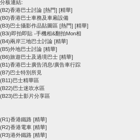
分板連結:
(B2)香港巴士討論
[熱門]
[精華]
(B0)香港巴士車務及車廂設備
(B3)巴士攝影作品貼圖區
[熱門]
[精華]
(B3i)即拍即貼 -手機相&翻拍Mon相
(B4)兩岸三地巴士討論
[精華]
(B5)外地巴士討論
[精華]
(B6)旅遊巴士及過境巴士
[精華]
(B1)香港巴士廣告消息/廣告車行踪
(B7)巴士特別所見
(B11)巴士精華區
(B22)巴士迷吹水區
(B23)巴士影片分享區
(R1)香港鐵路
[精華]
(R2)香港電車
[精華]
(R3)港外鐵路
[精華]