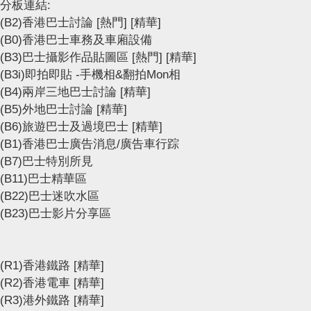
分板連結:
(B2)香港巴士討論
[熱門]
[精華]
(B0)香港巴士車務及車廂設備
(B3)巴士攝影作品貼圖區
[熱門]
[精華]
(B3i)即拍即貼 -手機相&翻拍Mon相
(B4)兩岸三地巴士討論
[精華]
(B5)外地巴士討論
[精華]
(B6)旅遊巴士及過境巴士
[精華]
(B1)香港巴士廣告消息/廣告車行踪
(B7)巴士特別所見
(B11)巴士精華區
(B22)巴士迷吹水區
(B23)巴士影片分享區
(R1)香港鐵路
[精華]
(R2)香港電車
[精華]
(R3)港外鐵路
[精華]