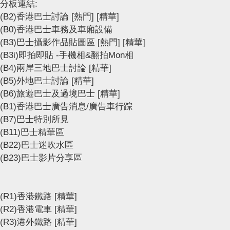
分板連結:
(B2)香港巴士討論
[熱門]
[精華]
(B0)香港巴士車務及車廂設備
(B3)巴士攝影作品貼圖區
[熱門]
[精華]
(B3i)即拍即貼 -手機相&翻拍Mon相
(B4)兩岸三地巴士討論
[精華]
(B5)外地巴士討論
[精華]
(B6)旅遊巴士及過境巴士
[精華]
(B1)香港巴士廣告消息/廣告車行踪
(B7)巴士特別所見
(B11)巴士精華區
(B22)巴士迷吹水區
(B23)巴士影片分享區
(R1)香港鐵路
[精華]
(R2)香港電車
[精華]
(R3)港外鐵路
[精華]