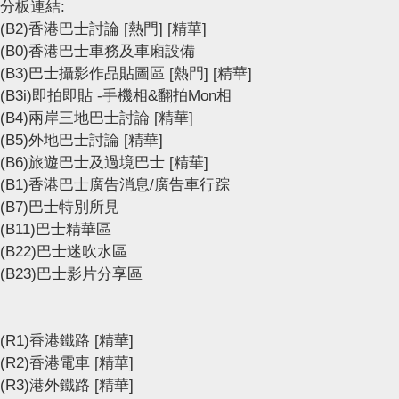
分板連結:
(B2)香港巴士討論
[熱門]
[精華]
(B0)香港巴士車務及車廂設備
(B3)巴士攝影作品貼圖區
[熱門]
[精華]
(B3i)即拍即貼 -手機相&翻拍Mon相
(B4)兩岸三地巴士討論
[精華]
(B5)外地巴士討論
[精華]
(B6)旅遊巴士及過境巴士
[精華]
(B1)香港巴士廣告消息/廣告車行踪
(B7)巴士特別所見
(B11)巴士精華區
(B22)巴士迷吹水區
(B23)巴士影片分享區
(R1)香港鐵路
[精華]
(R2)香港電車
[精華]
(R3)港外鐵路
[精華]