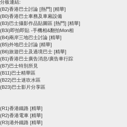
分板連結:
(B2)香港巴士討論
[熱門]
[精華]
(B0)香港巴士車務及車廂設備
(B3)巴士攝影作品貼圖區
[熱門]
[精華]
(B3i)即拍即貼 -手機相&翻拍Mon相
(B4)兩岸三地巴士討論
[精華]
(B5)外地巴士討論
[精華]
(B6)旅遊巴士及過境巴士
[精華]
(B1)香港巴士廣告消息/廣告車行踪
(B7)巴士特別所見
(B11)巴士精華區
(B22)巴士迷吹水區
(B23)巴士影片分享區
(R1)香港鐵路
[精華]
(R2)香港電車
[精華]
(R3)港外鐵路
[精華]