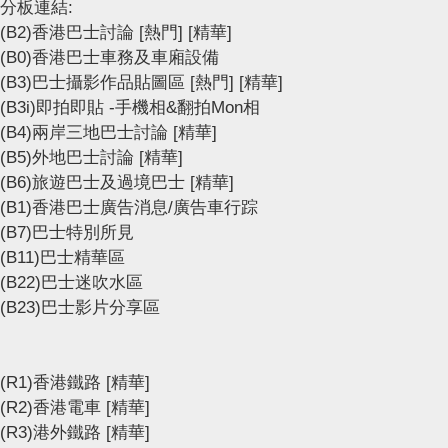
分板連結:
(B2)香港巴士討論
[熱門]
[精華]
(B0)香港巴士車務及車廂設備
(B3)巴士攝影作品貼圖區
[熱門]
[精華]
(B3i)即拍即貼 -手機相&翻拍Mon相
(B4)兩岸三地巴士討論
[精華]
(B5)外地巴士討論
[精華]
(B6)旅遊巴士及過境巴士
[精華]
(B1)香港巴士廣告消息/廣告車行踪
(B7)巴士特別所見
(B11)巴士精華區
(B22)巴士迷吹水區
(B23)巴士影片分享區
(R1)香港鐵路
[精華]
(R2)香港電車
[精華]
(R3)港外鐵路
[精華]