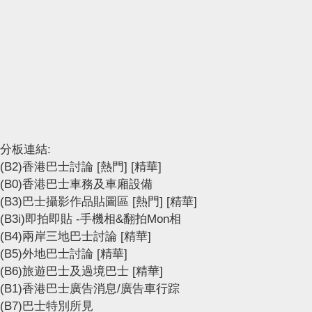
分板連結:
(B2)香港巴士討論
[熱門]
[精華]
(B0)香港巴士車務及車廂設備
(B3)巴士攝影作品貼圖區
[熱門]
[精華]
(B3i)即拍即貼 -手機相&翻拍Mon相
(B4)兩岸三地巴士討論
[精華]
(B5)外地巴士討論
[精華]
(B6)旅遊巴士及過境巴士
[精華]
(B1)香港巴士廣告消息/廣告車行踪
(B7)巴士特別所見