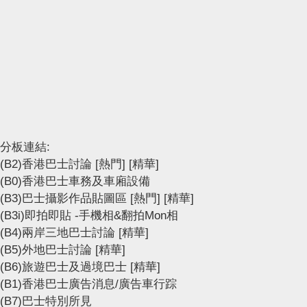
分板連結:
(B2)香港巴士討論
[熱門]
[精華]
(B0)香港巴士車務及車廂設備
(B3)巴士攝影作品貼圖區
[熱門]
[精華]
(B3i)即拍即貼 -手機相&翻拍Mon相
(B4)兩岸三地巴士討論
[精華]
(B5)外地巴士討論
[精華]
(B6)旅遊巴士及過境巴士
[精華]
(B1)香港巴士廣告消息/廣告車行踪
(B7)巴士特別所見