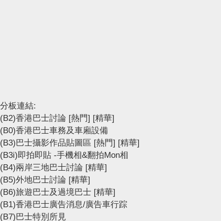
分板連結:
(B2)香港巴士討論
[熱門]
[精華]
(B0)香港巴士車務及車廂設備
(B3)巴士攝影作品貼圖區
[熱門]
[精華]
(B3i)即拍即貼 -手機相&翻拍Mon相
(B4)兩岸三地巴士討論
[精華]
(B5)外地巴士討論
[精華]
(B6)旅遊巴士及過境巴士
[精華]
(B1)香港巴士廣告消息/廣告車行踪
(B7)巴士特別所見