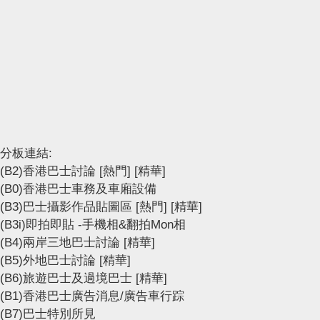
分板連結:
(B2)香港巴士討論
[熱門]
[精華]
(B0)香港巴士車務及車廂設備
(B3)巴士攝影作品貼圖區
[熱門]
[精華]
(B3i)即拍即貼 -手機相&翻拍Mon相
(B4)兩岸三地巴士討論
[精華]
(B5)外地巴士討論
[精華]
(B6)旅遊巴士及過境巴士
[精華]
(B1)香港巴士廣告消息/廣告車行踪
(B7)巴士特別所見