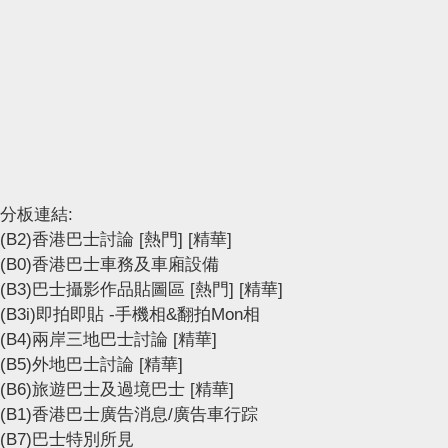
分板連結:
(B2)香港巴士討論
[熱門]
[精華]
(B0)香港巴士車務及車廂設備
(B3)巴士攝影作品貼圖區
[熱門]
[精華]
(B3i)即拍即貼 -手機相&翻拍Mon相
(B4)兩岸三地巴士討論
[精華]
(B5)外地巴士討論
[精華]
(B6)旅遊巴士及過境巴士
[精華]
(B1)香港巴士廣告消息/廣告車行踪
(B7)巴士特別所見