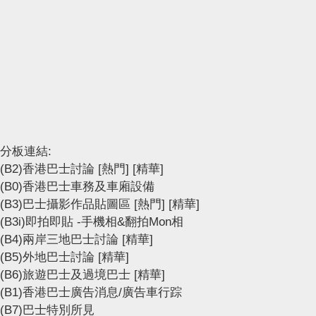
分板連結:
(B2)香港巴士討論
[熱門]
[精華]
(B0)香港巴士車務及車廂設備
(B3)巴士攝影作品貼圖區
[熱門]
[精華]
(B3i)即拍即貼 -手機相&翻拍Mon相
(B4)兩岸三地巴士討論
[精華]
(B5)外地巴士討論
[精華]
(B6)旅遊巴士及過境巴士
[精華]
(B1)香港巴士廣告消息/廣告車行踪
(B7)巴士特別所見