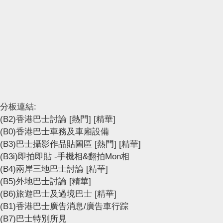
分板連結:
(B2)香港巴士討論
[熱門]
[精華]
(B0)香港巴士車務及車廂設備
(B3)巴士攝影作品貼圖區
[熱門]
[精華]
(B3i)即拍即貼 -手機相&翻拍Mon相
(B4)兩岸三地巴士討論
[精華]
(B5)外地巴士討論
[精華]
(B6)旅遊巴士及過境巴士
[精華]
(B1)香港巴士廣告消息/廣告車行踪
(B7)巴士特別所見