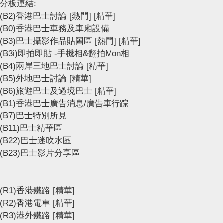
分板連結:
(B2)香港巴士討論
[熱門]
[精華]
(B0)香港巴士車務及車廂設備
(B3)巴士攝影作品貼圖區
[熱門]
[精華]
(B3i)即拍即貼 -手機相&翻拍Mon相
(B4)兩岸三地巴士討論
[精華]
(B5)外地巴士討論
[精華]
(B6)旅遊巴士及過境巴士
[精華]
(B1)香港巴士廣告消息/廣告車行踪
(B7)巴士特別所見
(B11)巴士精華區
(B22)巴士迷吹水區
(B23)巴士影片分享區
(R1)香港鐵路
[精華]
(R2)香港電車
[精華]
(R3)港外鐵路
[精華]