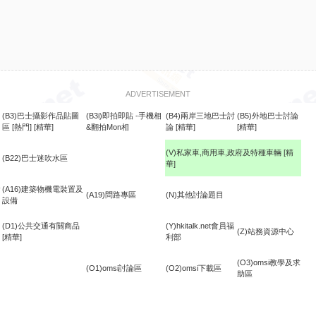
ADVERTISEMENT
(B3)巴士攝影作品貼圖
(B3i)即拍即貼 -手機相
(B4)兩岸三地巴士討
(B5)外地巴士討論
區
[熱門]
[精華]
&翻拍Mon相
論
[精華]
[精華]
(V)私家車,商用車,政府及特種車輛
[精
(B22)巴士迷吹水區
華]
食
(A16)建築物機電裝置及
(A19)問路專區
(N)其他討論題目
設備
(D1)公共交通有關商品
(Y)hkitalk.net會員福
(Z)站務資源中心
[精華]
利部
(O3)omsi教學及求
(O1)omsi討論區
(O2)omsi下載區
助區