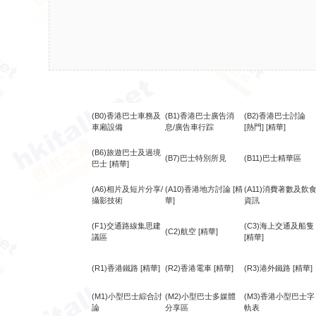
(B0)香港巴士車務及
(B1)香港巴士廣告消
(B2)香港巴士討論
車廂設備
息/廣告車行踪
[熱門]
[精華]
(B6)旅遊巴士及過境
(B7)巴士特別所見
(B11)巴士精華區
巴士
[精華]
(A6)相片及短片分享/
(A10)香港地方討論
[精
(A11)消費著數及飲
攝影技術
華]
資訊
(F1)交通路線集思建
(C3)海上交通及船隻
(C2)航空
[精華]
議區
[精華]
(R1)香港鐵路
[精華]
(R2)香港電車
[精華]
(R3)港外鐵路
[精華]
(M1)小型巴士綜合討
(M2)小型巴士多媒體
(M3)香港小型巴士字
論
分享區
軌表