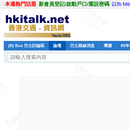
本週熱門話題
新會員登記/啟動戶口/重設密碼
以fb M
(B) Bus 巴士討論區
論壇
巴士路線消息
導讀
80
飛行報告
日誌
保留巴士
分享
記錄