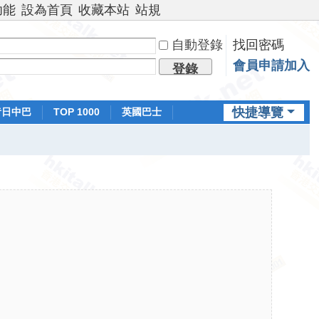
功能
設為首頁
收藏本站
站規
自動登錄
找回密碼
會員申請加入
登錄
快捷導覽
昔日中巴
TOP 1000
英國巴士
排行榜
日本鐵路