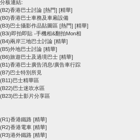
分板連結:
(B2)香港巴士討論
[熱門]
[精華]
(B0)香港巴士車務及車廂設備
(B3)巴士攝影作品貼圖區
[熱門]
[精華]
(B3i)即拍即貼 -手機相&翻拍Mon相
(B4)兩岸三地巴士討論
[精華]
(B5)外地巴士討論
[精華]
(B6)旅遊巴士及過境巴士
[精華]
(B1)香港巴士廣告消息/廣告車行踪
(B7)巴士特別所見
(B11)巴士精華區
(B22)巴士迷吹水區
(B23)巴士影片分享區
(R1)香港鐵路
[精華]
(R2)香港電車
[精華]
(R3)港外鐵路
[精華]