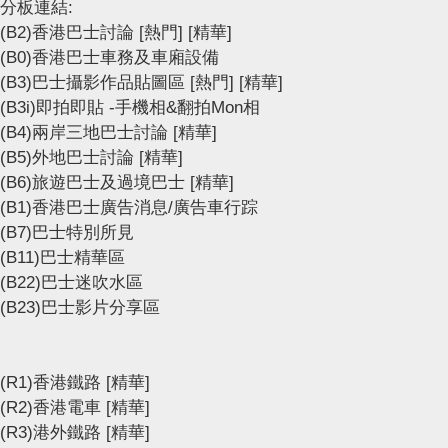
分板連結:
(B2)香港巴士討論
[熱門]
[精華]
(B0)香港巴士車務及車廂設備
(B3)巴士攝影作品貼圖區
[熱門]
[精華]
(B3i)即拍即貼 -手機相&翻拍Mon相
(B4)兩岸三地巴士討論
[精華]
(B5)外地巴士討論
[精華]
(B6)旅遊巴士及過境巴士
[精華]
(B1)香港巴士廣告消息/廣告車行踪
(B7)巴士特別所見
(B11)巴士精華區
(B22)巴士迷吹水區
(B23)巴士影片分享區
(R1)香港鐵路
[精華]
(R2)香港電車
[精華]
(R3)港外鐵路
[精華]