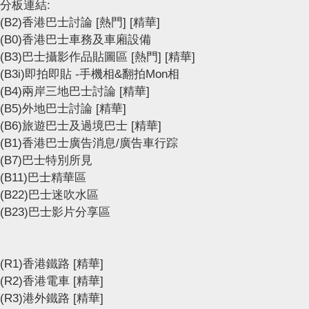
分板連結:
(B2)香港巴士討論
[熱門]
[精華]
(B0)香港巴士車務及車廂設備
(B3)巴士攝影作品貼圖區
[熱門]
[精華]
(B3i)即拍即貼 -手機相&翻拍Mon相
(B4)兩岸三地巴士討論
[精華]
(B5)外地巴士討論
[精華]
(B6)旅遊巴士及過境巴士
[精華]
(B1)香港巴士廣告消息/廣告車行踪
(B7)巴士特別所見
(B11)巴士精華區
(B22)巴士迷吹水區
(B23)巴士影片分享區
(R1)香港鐵路
[精華]
(R2)香港電車
[精華]
(R3)港外鐵路
[精華]