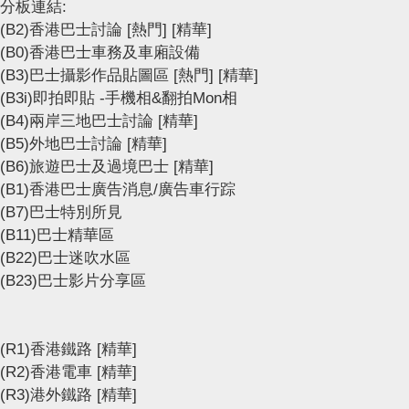
分板連結:
(B2)香港巴士討論
[熱門]
[精華]
(B0)香港巴士車務及車廂設備
(B3)巴士攝影作品貼圖區
[熱門]
[精華]
(B3i)即拍即貼 -手機相&翻拍Mon相
(B4)兩岸三地巴士討論
[精華]
(B5)外地巴士討論
[精華]
(B6)旅遊巴士及過境巴士
[精華]
(B1)香港巴士廣告消息/廣告車行踪
(B7)巴士特別所見
(B11)巴士精華區
(B22)巴士迷吹水區
(B23)巴士影片分享區
(R1)香港鐵路
[精華]
(R2)香港電車
[精華]
(R3)港外鐵路
[精華]