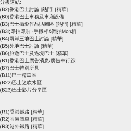
分板連結:
(B2)香港巴士討論
[熱門]
[精華]
(B0)香港巴士車務及車廂設備
(B3)巴士攝影作品貼圖區
[熱門]
[精華]
(B3i)即拍即貼 -手機相&翻拍Mon相
(B4)兩岸三地巴士討論
[精華]
(B5)外地巴士討論
[精華]
(B6)旅遊巴士及過境巴士
[精華]
(B1)香港巴士廣告消息/廣告車行踪
(B7)巴士特別所見
(B11)巴士精華區
(B22)巴士迷吹水區
(B23)巴士影片分享區
(R1)香港鐵路
[精華]
(R2)香港電車
[精華]
(R3)港外鐵路
[精華]