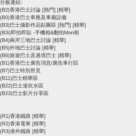
分板連結:
(B2)香港巴士討論
[熱門]
[精華]
(B0)香港巴士車務及車廂設備
(B3)巴士攝影作品貼圖區
[熱門]
[精華]
(B3i)即拍即貼 -手機相&翻拍Mon相
(B4)兩岸三地巴士討論
[精華]
(B5)外地巴士討論
[精華]
(B6)旅遊巴士及過境巴士
[精華]
(B1)香港巴士廣告消息/廣告車行踪
(B7)巴士特別所見
(B11)巴士精華區
(B22)巴士迷吹水區
(B23)巴士影片分享區
(R1)香港鐵路
[精華]
(R2)香港電車
[精華]
(R3)港外鐵路
[精華]