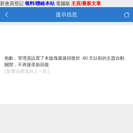
新會員登記
報料/聯絡本站
電腦版
主頁/最新文章
提示信息
抱歉，管理員設置了本版塊最後回復於 -60 天以前的主題自動
關閉，不再接受新回復
[ 點擊這裡返回上一頁 ]