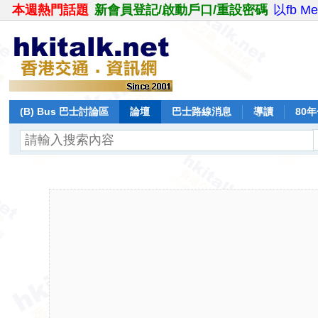
本週熱門話題
新會員登記/啟動戶口/重設密碼
以fb M
(B) Bus 巴士討論區
論壇
巴士路線消息
導讀
80
飛行報告
日誌
保留巴士
分享
記錄