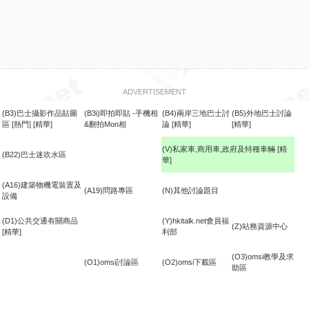
ADVERTISEMENT
(B3)巴士攝影作品貼圖
(B3i)即拍即貼 -手機相
(B4)兩岸三地巴士討
(B5)外地巴士討論
區
[熱門]
[精華]
&翻拍Mon相
論
[精華]
[精華]
(V)私家車,商用車,政府及特種車輛
[精
(B22)巴士迷吹水區
華]
食
(A16)建築物機電裝置及
(A19)問路專區
(N)其他討論題目
設備
(D1)公共交通有關商品
(Y)hkitalk.net會員福
(Z)站務資源中心
[精華]
利部
(O3)omsi教學及求
(O1)omsi討論區
(O2)omsi下載區
助區