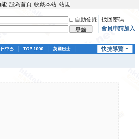
功能
設為首頁
收藏本站
站規
自動登錄
找回密碼
會員申請加入
登錄
快捷導覽
昔日中巴
TOP 1000
英國巴士
排行榜
日本鐵路