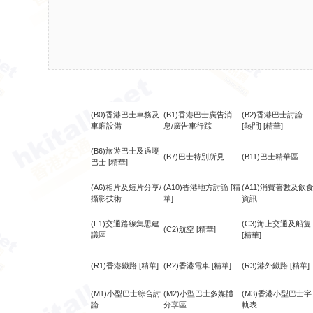
(B0)香港巴士車務及
(B1)香港巴士廣告消
(B2)香港巴士討論
車廂設備
息/廣告車行踪
[熱門]
[精華]
(B6)旅遊巴士及過境
(B7)巴士特別所見
(B11)巴士精華區
巴士
[精華]
(A6)相片及短片分享/
(A10)香港地方討論
[精
(A11)消費著數及飲
攝影技術
華]
資訊
(F1)交通路線集思建
(C3)海上交通及船隻
(C2)航空
[精華]
議區
[精華]
(R1)香港鐵路
[精華]
(R2)香港電車
[精華]
(R3)港外鐵路
[精華]
(M1)小型巴士綜合討
(M2)小型巴士多媒體
(M3)香港小型巴士字
論
分享區
軌表