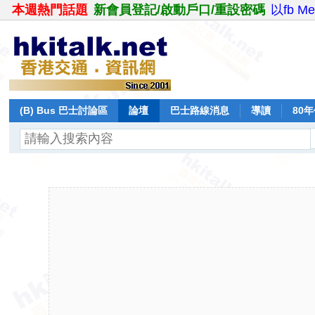
本週熱門話題
新會員登記/啟動戶口/重設密碼
以fb M
(B) Bus 巴士討論區
論壇
巴士路線消息
導讀
80
飛行報告
日誌
保留巴士
分享
記錄