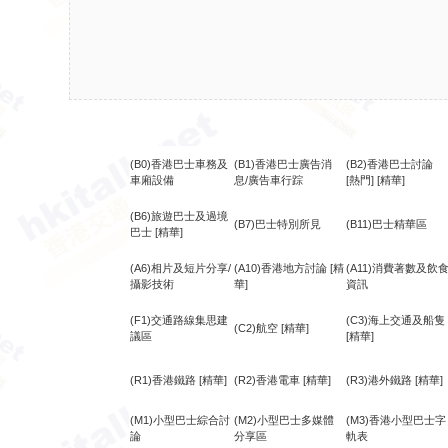
(B0)香港巴士車務及
(B1)香港巴士廣告消
(B2)香港巴士討論
車廂設備
息/廣告車行踪
[熱門]
[精華]
(B6)旅遊巴士及過境
(B7)巴士特別所見
(B11)巴士精華區
巴士
[精華]
(A6)相片及短片分享/
(A10)香港地方討論
[精
(A11)消費著數及飲
攝影技術
華]
資訊
(F1)交通路線集思建
(C3)海上交通及船隻
(C2)航空
[精華]
議區
[精華]
(R1)香港鐵路
[精華]
(R2)香港電車
[精華]
(R3)港外鐵路
[精華]
(M1)小型巴士綜合討
(M2)小型巴士多媒體
(M3)香港小型巴士字
論
分享區
軌表