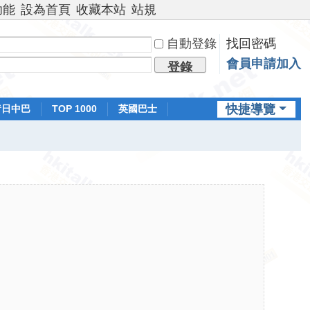
功能
設為首頁
收藏本站
站規
自動登錄
找回密碼
會員申請加入
登錄
快捷導覽
昔日中巴
TOP 1000
英國巴士
排行榜
日本鐵路