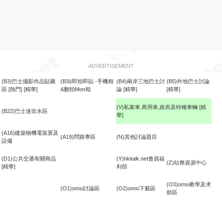
ADVERTISEMENT
(B3)巴士攝影作品貼圖
(B3i)即拍即貼 -手機相
(B4)兩岸三地巴士討
(B5)外地巴士討論
區
[熱門]
[精華]
&翻拍Mon相
論
[精華]
[精華]
(V)私家車,商用車,政府及特種車輛
[精
(B22)巴士迷吹水區
華]
食
(A16)建築物機電裝置及
(A19)問路專區
(N)其他討論題目
設備
(D1)公共交通有關商品
(Y)hkitalk.net會員福
(Z)站務資源中心
[精華]
利部
(O3)omsi教學及求
(O1)omsi討論區
(O2)omsi下載區
助區