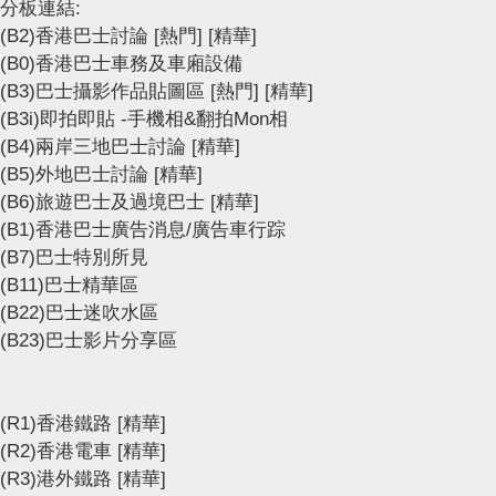
分板連結:
(B2)香港巴士討論
[熱門]
[精華]
(B0)香港巴士車務及車廂設備
(B3)巴士攝影作品貼圖區
[熱門]
[精華]
(B3i)即拍即貼 -手機相&翻拍Mon相
(B4)兩岸三地巴士討論
[精華]
(B5)外地巴士討論
[精華]
(B6)旅遊巴士及過境巴士
[精華]
(B1)香港巴士廣告消息/廣告車行踪
(B7)巴士特別所見
(B11)巴士精華區
(B22)巴士迷吹水區
(B23)巴士影片分享區
(R1)香港鐵路
[精華]
(R2)香港電車
[精華]
(R3)港外鐵路
[精華]