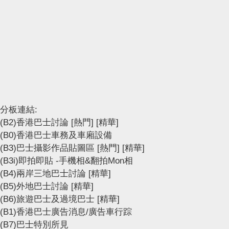
分板連結:
(B2)香港巴士討論
[熱門]
[精華]
(B0)香港巴士車務及車廂設備
(B3)巴士攝影作品貼圖區
[熱門]
[精華]
(B3i)即拍即貼 -手機相&翻拍Mon相
(B4)兩岸三地巴士討論
[精華]
(B5)外地巴士討論
[精華]
(B6)旅遊巴士及過境巴士
[精華]
(B1)香港巴士廣告消息/廣告車行踪
(B7)巴士特別所見