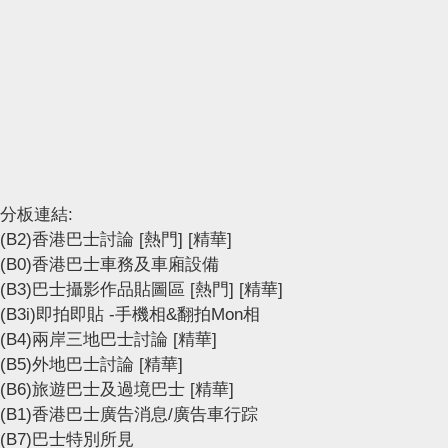
分板連結:
(B2)香港巴士討論
[熱門]
[精華]
(B0)香港巴士車務及車廂設備
(B3)巴士攝影作品貼圖區
[熱門]
[精華]
(B3i)即拍即貼 -手機相&翻拍Mon相
(B4)兩岸三地巴士討論
[精華]
(B5)外地巴士討論
[精華]
(B6)旅遊巴士及過境巴士
[精華]
(B1)香港巴士廣告消息/廣告車行踪
(B7)巴士特別所見