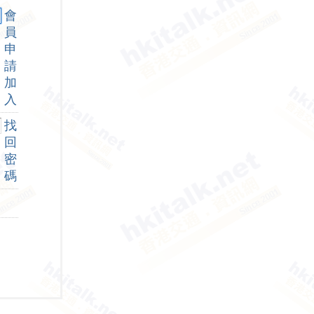
會
員
申
請
加
入
找
回
密
碼