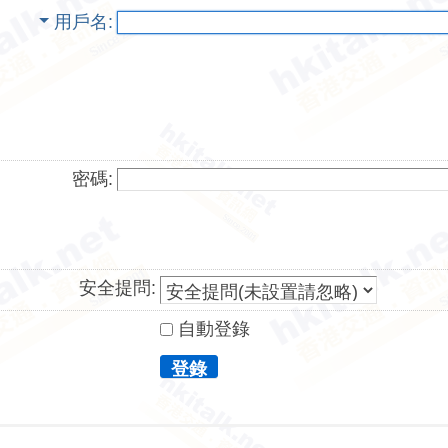
用戶名
密碼:
安全提問:
自動登錄
登錄