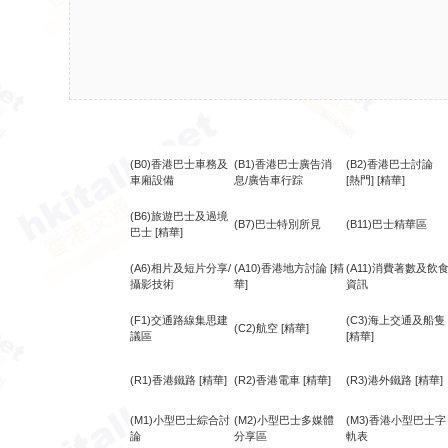
(B0)香港巴士車務及
(B1)香港巴士廣告消
(B2)香港巴士討論
車廂設備
息/廣告車行踪
[熱門]
[精華]
(B6)旅遊巴士及過境
(B7)巴士特別所見
(B11)巴士精華區
巴士
[精華]
(A6)相片及短片分享/
(A10)香港地方討論
[精
(A11)消費著數及飲
攝影技術
華]
資訊
(F1)交通路線集思建
(C3)海上交通及船隻
(C2)航空
[精華]
議區
[精華]
(R1)香港鐵路
[精華]
(R2)香港電車
[精華]
(R3)港外鐵路
[精華]
(M1)小型巴士綜合討
(M2)小型巴士多媒體
(M3)香港小型巴士字
論
分享區
軌表