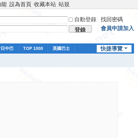
功能
設為首頁
收藏本站
站規
自動登錄
找回密碼
會員申請加入
登錄
快捷導覽
昔日中巴
TOP 1000
英國巴士
排行榜
日本鐵路