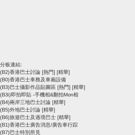
分板連結:
(B2)香港巴士討論
[熱門]
[精華]
(B0)香港巴士車務及車廂設備
(B3)巴士攝影作品貼圖區
[熱門]
[精華]
(B3i)即拍即貼 -手機相&翻拍Mon相
(B4)兩岸三地巴士討論
[精華]
(B5)外地巴士討論
[精華]
(B6)旅遊巴士及過境巴士
[精華]
(B1)香港巴士廣告消息/廣告車行踪
(B7)巴士特別所見