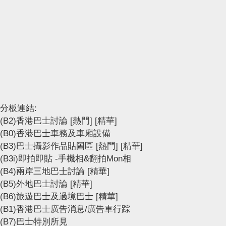
分板連結:
(B2)香港巴士討論
[熱門]
[精華]
(B0)香港巴士車務及車廂設備
(B3)巴士攝影作品貼圖區
[熱門]
[精華]
(B3i)即拍即貼 -手機相&翻拍Mon相
(B4)兩岸三地巴士討論
[精華]
(B5)外地巴士討論
[精華]
(B6)旅遊巴士及過境巴士
[精華]
(B1)香港巴士廣告消息/廣告車行踪
(B7)巴士特別所見