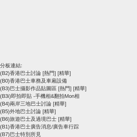
分板連結:
(B2)香港巴士討論
[熱門]
[精華]
(B0)香港巴士車務及車廂設備
(B3)巴士攝影作品貼圖區
[熱門]
[精華]
(B3i)即拍即貼 -手機相&翻拍Mon相
(B4)兩岸三地巴士討論
[精華]
(B5)外地巴士討論
[精華]
(B6)旅遊巴士及過境巴士
[精華]
(B1)香港巴士廣告消息/廣告車行踪
(B7)巴士特別所見