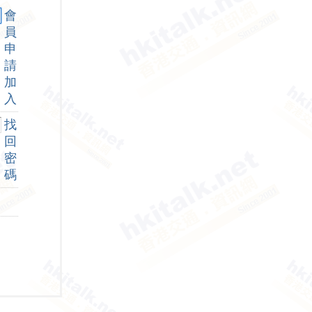
會
員
申
請
加
入
找
回
密
碼