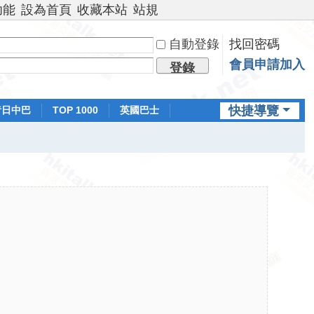
功能
設為首頁
收藏本站
站規
自動登錄
找回密碼
會員申請加入
登錄
快捷導覽
昔日中巴
TOP 1000
英國巴士
排行榜
日本鐵路