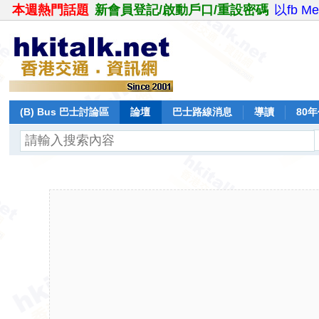
本週熱門話題
新會員登記/啟動戶口/重設密碼
以fb M
(B) Bus 巴士討論區
論壇
巴士路線消息
導讀
80
飛行報告
日誌
保留巴士
分享
記錄