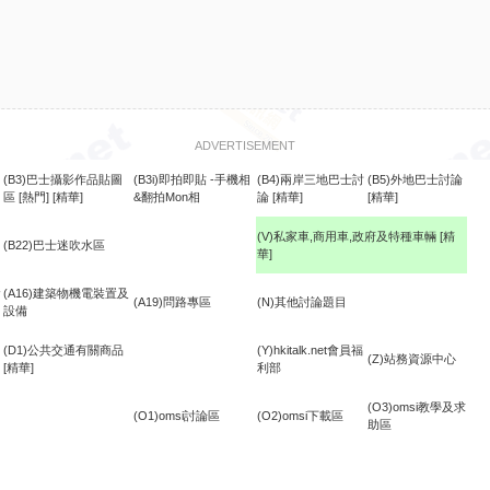
ADVERTISEMENT
(B3)巴士攝影作品貼圖
(B3i)即拍即貼 -手機相
(B4)兩岸三地巴士討
(B5)外地巴士討論
區
[熱門]
[精華]
&翻拍Mon相
論
[精華]
[精華]
(V)私家車,商用車,政府及特種車輛
[精
(B22)巴士迷吹水區
華]
食
(A16)建築物機電裝置及
(A19)問路專區
(N)其他討論題目
設備
(D1)公共交通有關商品
(Y)hkitalk.net會員福
(Z)站務資源中心
[精華]
利部
(O3)omsi教學及求
(O1)omsi討論區
(O2)omsi下載區
助區