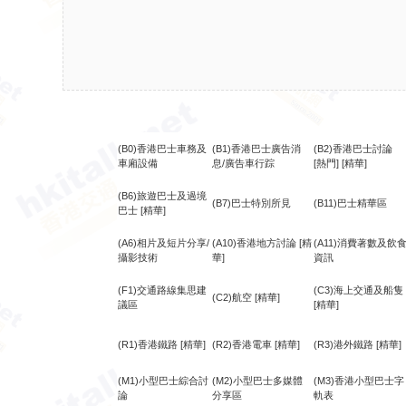
(B0)香港巴士車務及
(B1)香港巴士廣告消
(B2)香港巴士討論
車廂設備
息/廣告車行踪
[熱門]
[精華]
(B6)旅遊巴士及過境
(B7)巴士特別所見
(B11)巴士精華區
巴士
[精華]
(A6)相片及短片分享/
(A10)香港地方討論
[精
(A11)消費著數及飲
攝影技術
華]
資訊
(F1)交通路線集思建
(C3)海上交通及船隻
(C2)航空
[精華]
議區
[精華]
(R1)香港鐵路
[精華]
(R2)香港電車
[精華]
(R3)港外鐵路
[精華]
(M1)小型巴士綜合討
(M2)小型巴士多媒體
(M3)香港小型巴士字
論
分享區
軌表