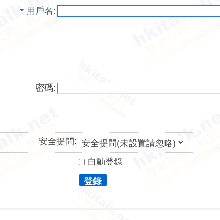
用戶名
密碼:
安全提問:
自動登錄
登錄