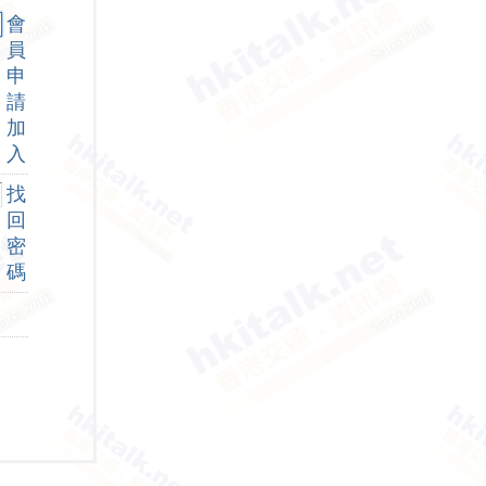
會
員
申
請
加
入
找
回
密
碼