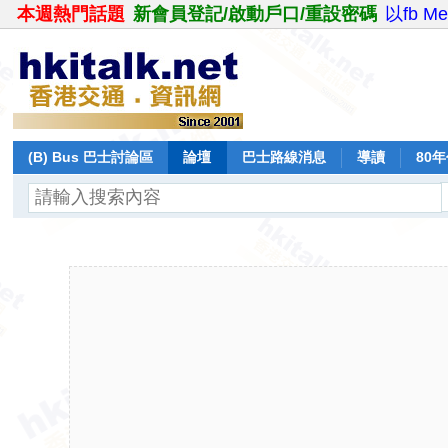
本週熱門話題
新會員登記/啟動戶口/重設密碼
以fb M
(B) Bus 巴士討論區
論壇
巴士路線消息
導讀
80
飛行報告
日誌
保留巴士
分享
記錄