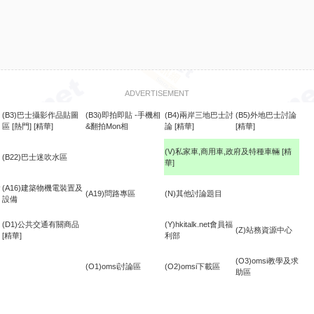
ADVERTISEMENT
(B3)巴士攝影作品貼圖
(B3i)即拍即貼 -手機相
(B4)兩岸三地巴士討
(B5)外地巴士討論
區
[熱門]
[精華]
&翻拍Mon相
論
[精華]
[精華]
(V)私家車,商用車,政府及特種車輛
[精
(B22)巴士迷吹水區
華]
食
(A16)建築物機電裝置及
(A19)問路專區
(N)其他討論題目
設備
(D1)公共交通有關商品
(Y)hkitalk.net會員福
(Z)站務資源中心
[精華]
利部
(O3)omsi教學及求
(O1)omsi討論區
(O2)omsi下載區
助區