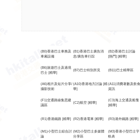
(B0)香港巴士車務及
(B1)香港巴士廣告消
(B2)香港巴士討論
車廂設備
息/廣告車行踪
[熱門]
[精華]
(B6)旅遊巴士及過境
(B7)巴士特別所見
(B11)巴士精華區
巴士
[精華]
(A6)相片及短片分享/
(A10)香港地方討論
[精
(A11)消費著數及飲
攝影技術
華]
資訊
(F1)交通路線集思建
(C3)海上交通及船隻
(C2)航空
[精華]
議區
[精華]
(R1)香港鐵路
[精華]
(R2)香港電車
[精華]
(R3)港外鐵路
[精華]
(M1)小型巴士綜合討
(M2)小型巴士多媒體
(M3)香港小型巴士字
論
分享區
軌表