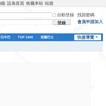
功能
設為首頁
收藏本站
站規
自動登錄
找回密碼
會員申請加入
登錄
快捷導覽
昔日中巴
TOP 1000
英國巴士
排行榜
日本鐵路