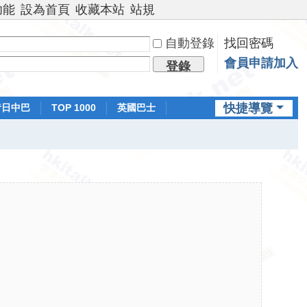
功能
設為首頁
收藏本站
站規
自動登錄
找回密碼
會員申請加入
登錄
快捷導覽
昔日中巴
TOP 1000
英國巴士
排行榜
日本鐵路