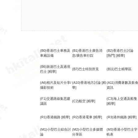
(B0)香港巴士車務及
(B1)香港巴士廣告消
(B2)香港巴士討論
車廂設備
息/廣告車行踪
[熱門]
[精華]
(B6)旅遊巴士及過境
(B7)巴士特別所見
(B11)巴士精華區
巴士
[精華]
(A6)相片及短片分享/
(A10)香港地方討論
[精
(A11)消費著數及飲
攝影技術
華]
資訊
(F1)交通路線集思建
(C3)海上交通及船隻
(C2)航空
[精華]
議區
[精華]
(R1)香港鐵路
[精華]
(R2)香港電車
[精華]
(R3)港外鐵路
[精華]
(M1)小型巴士綜合討
(M2)小型巴士多媒體
(M3)香港小型巴士字
論
分享區
軌表