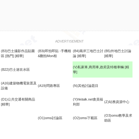
ADVERTISEMENT
(B3)巴士攝影作品貼圖
(B3i)即拍即貼 -手機相
(B4)兩岸三地巴士討
(B5)外地巴士討論
區
[熱門]
[精華]
&翻拍Mon相
論
[精華]
[精華]
(V)私家車,商用車,政府及特種車輛
[精
(B22)巴士迷吹水區
華]
食
(A16)建築物機電裝置及
(A19)問路專區
(N)其他討論題目
設備
(D1)公共交通有關商品
(Y)hkitalk.net會員福
(Z)站務資源中心
[精華]
利部
(O3)omsi教學及求
(O1)omsi討論區
(O2)omsi下載區
助區