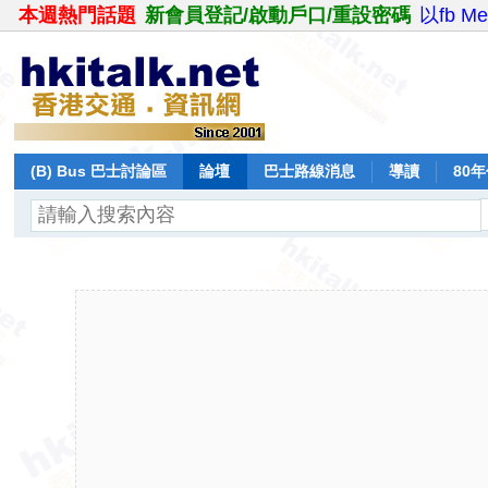
本週熱門話題
新會員登記/啟動戶口/重設密碼
以fb M
(B) Bus 巴士討論區
論壇
巴士路線消息
導讀
80
飛行報告
日誌
保留巴士
分享
記錄