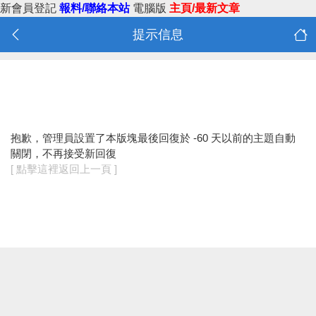
新會員登記
報料/聯絡本站
電腦版
主頁/最新文章
提示信息
抱歉，管理員設置了本版塊最後回復於 -60 天以前的主題自動
關閉，不再接受新回復
[ 點擊這裡返回上一頁 ]