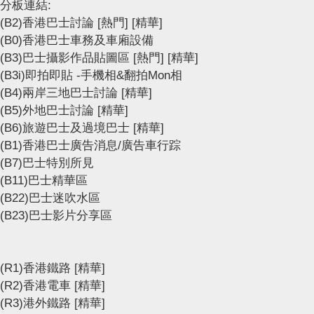
分板連結:
(B2)香港巴士討論
[熱門]
[精華]
(B0)香港巴士車務及車廂設備
(B3)巴士攝影作品貼圖區
[熱門]
[精華]
(B3i)即拍即貼 -手機相&翻拍Mon相
(B4)兩岸三地巴士討論
[精華]
(B5)外地巴士討論
[精華]
(B6)旅遊巴士及過境巴士
[精華]
(B1)香港巴士廣告消息/廣告車行踪
(B7)巴士特別所見
(B11)巴士精華區
(B22)巴士迷吹水區
(B23)巴士影片分享區
(R1)香港鐵路
[精華]
(R2)香港電車
[精華]
(R3)港外鐵路
[精華]