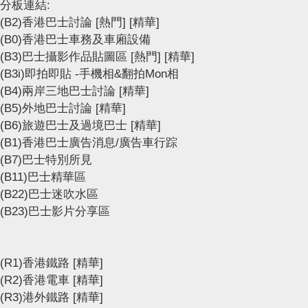
分板連結:
(B2)香港巴士討論
[熱門]
[精華]
(B0)香港巴士車務及車廂設備
(B3)巴士攝影作品貼圖區
[熱門]
[精華]
(B3i)即拍即貼 -手機相&翻拍Mon相
(B4)兩岸三地巴士討論
[精華]
(B5)外地巴士討論
[精華]
(B6)旅遊巴士及過境巴士
[精華]
(B1)香港巴士廣告消息/廣告車行踪
(B7)巴士特別所見
(B11)巴士精華區
(B22)巴士迷吹水區
(B23)巴士影片分享區
(R1)香港鐵路
[精華]
(R2)香港電車
[精華]
(R3)港外鐵路
[精華]