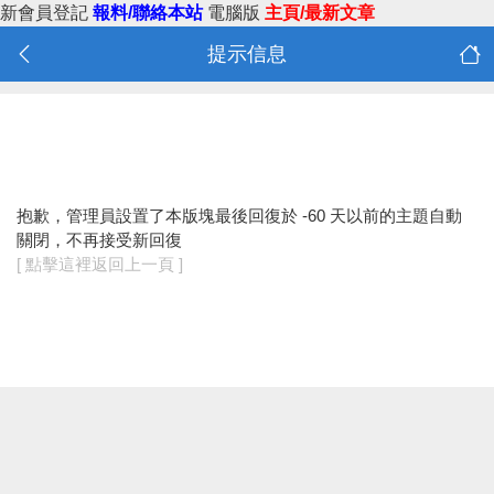
新會員登記
報料/聯絡本站
電腦版
主頁/最新文章
提示信息
抱歉，管理員設置了本版塊最後回復於 -60 天以前的主題自動
關閉，不再接受新回復
[ 點擊這裡返回上一頁 ]