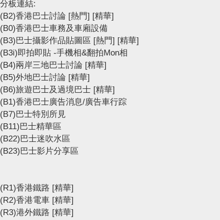
分板連結:
(B2)香港巴士討論
[熱門]
[精華]
(B0)香港巴士車務及車廂設備
(B3)巴士攝影作品貼圖區
[熱門]
[精華]
(B3i)即拍即貼 -手機相&翻拍Mon相
(B4)兩岸三地巴士討論
[精華]
(B5)外地巴士討論
[精華]
(B6)旅遊巴士及過境巴士
[精華]
(B1)香港巴士廣告消息/廣告車行踪
(B7)巴士特別所見
(B11)巴士精華區
(B22)巴士迷吹水區
(B23)巴士影片分享區
(R1)香港鐵路
[精華]
(R2)香港電車
[精華]
(R3)港外鐵路
[精華]