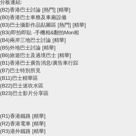
分板連結:
(B2)香港巴士討論
[熱門]
[精華]
(B0)香港巴士車務及車廂設備
(B3)巴士攝影作品貼圖區
[熱門]
[精華]
(B3i)即拍即貼 -手機相&翻拍Mon相
(B4)兩岸三地巴士討論
[精華]
(B5)外地巴士討論
[精華]
(B6)旅遊巴士及過境巴士
[精華]
(B1)香港巴士廣告消息/廣告車行踪
(B7)巴士特別所見
(B11)巴士精華區
(B22)巴士迷吹水區
(B23)巴士影片分享區
(R1)香港鐵路
[精華]
(R2)香港電車
[精華]
(R3)港外鐵路
[精華]