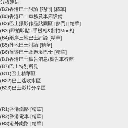
分板連結:
(B2)香港巴士討論
[熱門]
[精華]
(B0)香港巴士車務及車廂設備
(B3)巴士攝影作品貼圖區
[熱門]
[精華]
(B3i)即拍即貼 -手機相&翻拍Mon相
(B4)兩岸三地巴士討論
[精華]
(B5)外地巴士討論
[精華]
(B6)旅遊巴士及過境巴士
[精華]
(B1)香港巴士廣告消息/廣告車行踪
(B7)巴士特別所見
(B11)巴士精華區
(B22)巴士迷吹水區
(B23)巴士影片分享區
(R1)香港鐵路
[精華]
(R2)香港電車
[精華]
(R3)港外鐵路
[精華]