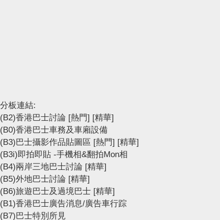
分板連結:
(B2)香港巴士討論
[熱門]
[精華]
(B0)香港巴士車務及車廂設備
(B3)巴士攝影作品貼圖區
[熱門]
[精華]
(B3i)即拍即貼 -手機相&翻拍Mon相
(B4)兩岸三地巴士討論
[精華]
(B5)外地巴士討論
[精華]
(B6)旅遊巴士及過境巴士
[精華]
(B1)香港巴士廣告消息/廣告車行踪
(B7)巴士特別所見