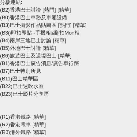
分板連結:
(B2)香港巴士討論
[熱門]
[精華]
(B0)香港巴士車務及車廂設備
(B3)巴士攝影作品貼圖區
[熱門]
[精華]
(B3i)即拍即貼 -手機相&翻拍Mon相
(B4)兩岸三地巴士討論
[精華]
(B5)外地巴士討論
[精華]
(B6)旅遊巴士及過境巴士
[精華]
(B1)香港巴士廣告消息/廣告車行踪
(B7)巴士特別所見
(B11)巴士精華區
(B22)巴士迷吹水區
(B23)巴士影片分享區
(R1)香港鐵路
[精華]
(R2)香港電車
[精華]
(R3)港外鐵路
[精華]