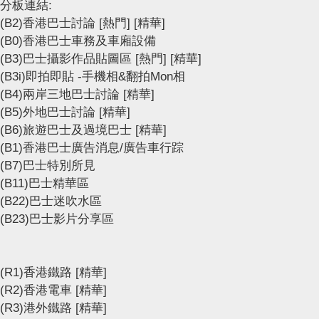
分板連結:
(B2)香港巴士討論
[熱門]
[精華]
(B0)香港巴士車務及車廂設備
(B3)巴士攝影作品貼圖區
[熱門]
[精華]
(B3i)即拍即貼 -手機相&翻拍Mon相
(B4)兩岸三地巴士討論
[精華]
(B5)外地巴士討論
[精華]
(B6)旅遊巴士及過境巴士
[精華]
(B1)香港巴士廣告消息/廣告車行踪
(B7)巴士特別所見
(B11)巴士精華區
(B22)巴士迷吹水區
(B23)巴士影片分享區
(R1)香港鐵路
[精華]
(R2)香港電車
[精華]
(R3)港外鐵路
[精華]