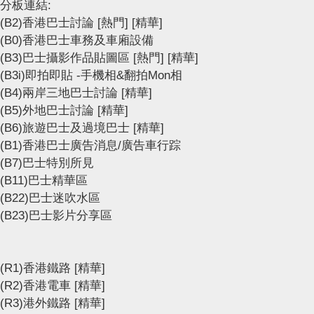
分板連結:
(B2)香港巴士討論
[熱門]
[精華]
(B0)香港巴士車務及車廂設備
(B3)巴士攝影作品貼圖區
[熱門]
[精華]
(B3i)即拍即貼 -手機相&翻拍Mon相
(B4)兩岸三地巴士討論
[精華]
(B5)外地巴士討論
[精華]
(B6)旅遊巴士及過境巴士
[精華]
(B1)香港巴士廣告消息/廣告車行踪
(B7)巴士特別所見
(B11)巴士精華區
(B22)巴士迷吹水區
(B23)巴士影片分享區
(R1)香港鐵路
[精華]
(R2)香港電車
[精華]
(R3)港外鐵路
[精華]