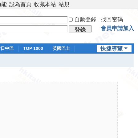
功能
設為首頁
收藏本站
站規
自動登錄
找回密碼
會員申請加入
登錄
快捷導覽
昔日中巴
TOP 1000
英國巴士
排行榜
日本鐵路