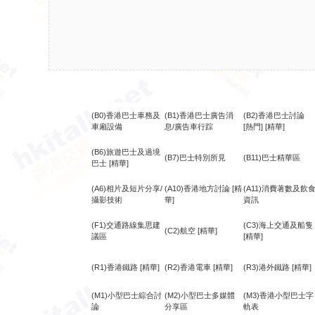
(B0)香港巴士車務及
(B1)香港巴士廣告消
(B2)香港巴士討論
車廂設備
息/廣告車行踪
[熱門]
[精華]
(B6)旅遊巴士及過境
(B7)巴士特別所見
(B11)巴士精華區
巴士
[精華]
(A6)相片及短片分享/
(A10)香港地方討論
[精
(A11)消費著數及飲
攝影技術
華]
資訊
(F1)交通路線集思建
(C3)海上交通及船隻
(C2)航空
[精華]
議區
[精華]
(R1)香港鐵路
[精華]
(R2)香港電車
[精華]
(R3)港外鐵路
[精華]
(M1)小型巴士綜合討
(M2)小型巴士多媒體
(M3)香港小型巴士字
論
分享區
軌表