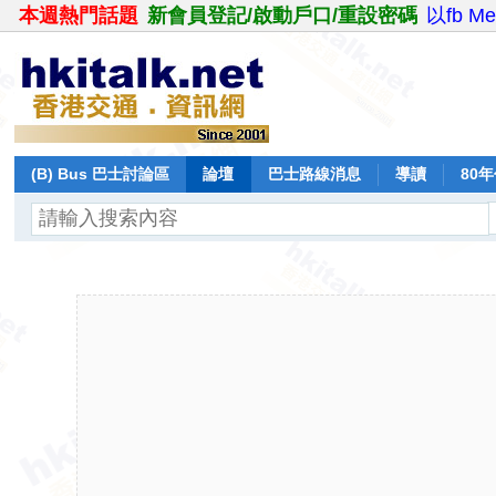
本週熱門話題
新會員登記/啟動戶口/重設密碼
以fb M
(B) Bus 巴士討論區
論壇
巴士路線消息
導讀
80
飛行報告
日誌
保留巴士
分享
記錄