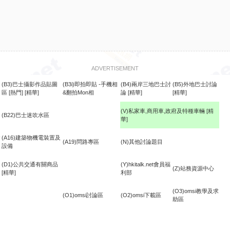
ADVERTISEMENT
(B3)巴士攝影作品貼圖
(B3i)即拍即貼 -手機相
(B4)兩岸三地巴士討
(B5)外地巴士討論
區
[熱門]
[精華]
&翻拍Mon相
論
[精華]
[精華]
(V)私家車,商用車,政府及特種車輛
[精
(B22)巴士迷吹水區
華]
食
(A16)建築物機電裝置及
(A19)問路專區
(N)其他討論題目
設備
(D1)公共交通有關商品
(Y)hkitalk.net會員福
(Z)站務資源中心
[精華]
利部
(O3)omsi教學及求
(O1)omsi討論區
(O2)omsi下載區
助區