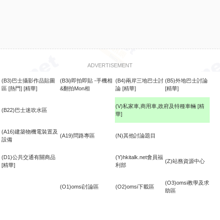
ADVERTISEMENT
(B3)巴士攝影作品貼圖
(B3i)即拍即貼 -手機相
(B4)兩岸三地巴士討
(B5)外地巴士討論
區
[熱門]
[精華]
&翻拍Mon相
論
[精華]
[精華]
(V)私家車,商用車,政府及特種車輛
[精
(B22)巴士迷吹水區
華]
食
(A16)建築物機電裝置及
(A19)問路專區
(N)其他討論題目
設備
(D1)公共交通有關商品
(Y)hkitalk.net會員福
(Z)站務資源中心
[精華]
利部
(O3)omsi教學及求
(O1)omsi討論區
(O2)omsi下載區
助區