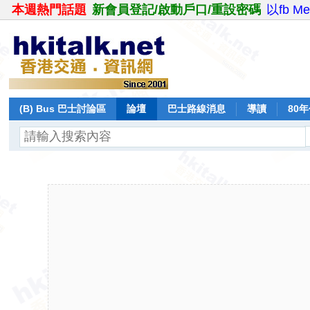
本週熱門話題
新會員登記/啟動戶口/重設密碼
以fb M
(B) Bus 巴士討論區
論壇
巴士路線消息
導讀
80
飛行報告
日誌
保留巴士
分享
記錄