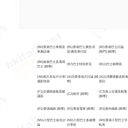
(B0)香港巴士車務及
(B1)香港巴士廣告消
(B2)香港巴士討論
車廂設備
息/廣告車行踪
[熱門]
[精華]
(B6)旅遊巴士及過境
(B7)巴士特別所見
(B11)巴士精華區
巴士
[精華]
(A6)相片及短片分享/
(A10)香港地方討論
[精
(A11)消費著數及飲
攝影技術
華]
資訊
(F1)交通路線集思建
(C3)海上交通及船隻
(C2)航空
[精華]
議區
[精華]
(R1)香港鐵路
[精華]
(R2)香港電車
[精華]
(R3)港外鐵路
[精華]
(M1)小型巴士綜合討
(M2)小型巴士多媒體
(M3)香港小型巴士字
論
分享區
軌表