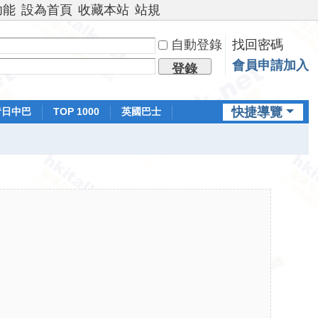
功能
設為首頁
收藏本站
站規
自動登錄
找回密碼
會員申請加入
登錄
快捷導覽
昔日中巴
TOP 1000
英國巴士
排行榜
日本鐵路