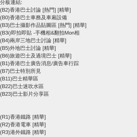
分板連結:
(B2)香港巴士討論
[熱門]
[精華]
(B0)香港巴士車務及車廂設備
(B3)巴士攝影作品貼圖區
[熱門]
[精華]
(B3i)即拍即貼 -手機相&翻拍Mon相
(B4)兩岸三地巴士討論
[精華]
(B5)外地巴士討論
[精華]
(B6)旅遊巴士及過境巴士
[精華]
(B1)香港巴士廣告消息/廣告車行踪
(B7)巴士特別所見
(B11)巴士精華區
(B22)巴士迷吹水區
(B23)巴士影片分享區
(R1)香港鐵路
[精華]
(R2)香港電車
[精華]
(R3)港外鐵路
[精華]