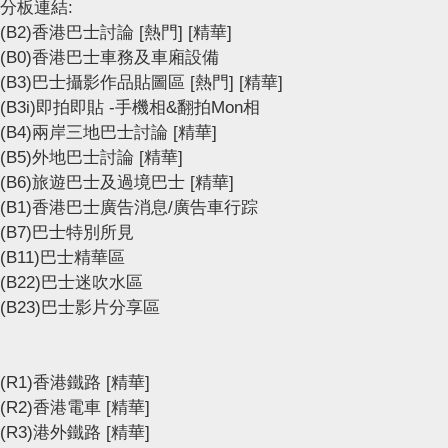
分板連結:
(B2)香港巴士討論
[熱門]
[精華]
(B0)香港巴士車務及車廂設備
(B3)巴士攝影作品貼圖區
[熱門]
[精華]
(B3i)即拍即貼 -手機相&翻拍Mon相
(B4)兩岸三地巴士討論
[精華]
(B5)外地巴士討論
[精華]
(B6)旅遊巴士及過境巴士
[精華]
(B1)香港巴士廣告消息/廣告車行踪
(B7)巴士特別所見
(B11)巴士精華區
(B22)巴士迷吹水區
(B23)巴士影片分享區
(R1)香港鐵路
[精華]
(R2)香港電車
[精華]
(R3)港外鐵路
[精華]