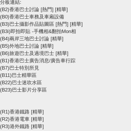
分板連結:
(B2)香港巴士討論
[熱門]
[精華]
(B0)香港巴士車務及車廂設備
(B3)巴士攝影作品貼圖區
[熱門]
[精華]
(B3i)即拍即貼 -手機相&翻拍Mon相
(B4)兩岸三地巴士討論
[精華]
(B5)外地巴士討論
[精華]
(B6)旅遊巴士及過境巴士
[精華]
(B1)香港巴士廣告消息/廣告車行踪
(B7)巴士特別所見
(B11)巴士精華區
(B22)巴士迷吹水區
(B23)巴士影片分享區
(R1)香港鐵路
[精華]
(R2)香港電車
[精華]
(R3)港外鐵路
[精華]