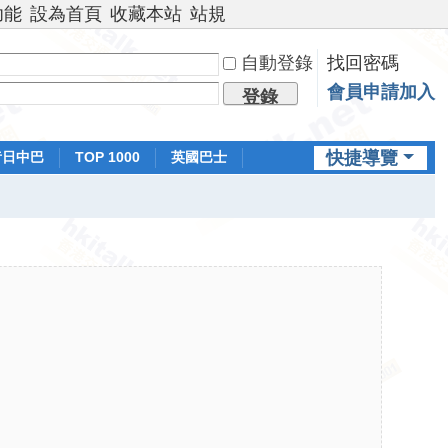
功能
設為首頁
收藏本站
站規
自動登錄
找回密碼
會員申請加入
登錄
快捷導覽
昔日中巴
TOP 1000
英國巴士
排行榜
日本鐵路