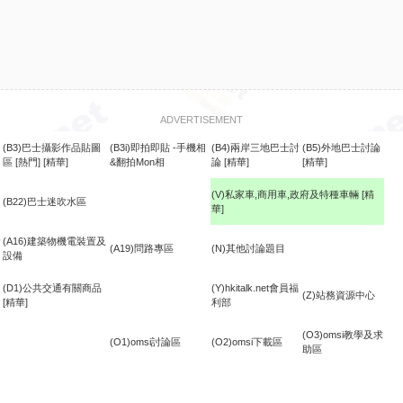
ADVERTISEMENT
(B3)巴士攝影作品貼圖
(B3i)即拍即貼 -手機相
(B4)兩岸三地巴士討
(B5)外地巴士討論
區
[熱門]
[精華]
&翻拍Mon相
論
[精華]
[精華]
(V)私家車,商用車,政府及特種車輛
[精
(B22)巴士迷吹水區
華]
食
(A16)建築物機電裝置及
(A19)問路專區
(N)其他討論題目
設備
(D1)公共交通有關商品
(Y)hkitalk.net會員福
(Z)站務資源中心
[精華]
利部
(O3)omsi教學及求
(O1)omsi討論區
(O2)omsi下載區
助區