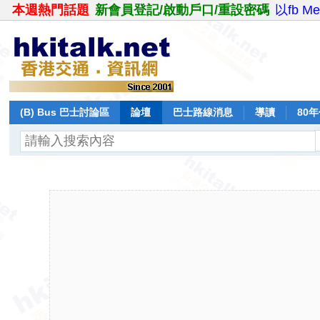
本週熱門話題
新會員登記/啟動戶口/重設密碼
以fb M
(B) Bus 巴士討論區
論壇
巴士路線消息
導讀
80
飛行報告
日誌
保留巴士
分享
記錄