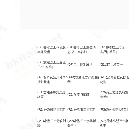
(B0)香港巴士車務及
(B1)香港巴士廣告消
(B2)香港巴士討論
車廂設備
息/廣告車行踪
[熱門]
[精華]
(B6)旅遊巴士及過境
(B7)巴士特別所見
(B11)巴士精華區
巴士
[精華]
(A6)相片及短片分享/
(A10)香港地方討論
[精
(A11)消費著數及飲
攝影技術
華]
資訊
(F1)交通路線集思建
(C3)海上交通及船隻
(C2)航空
[精華]
議區
[精華]
(R1)香港鐵路
[精華]
(R2)香港電車
[精華]
(R3)港外鐵路
[精華]
(M1)小型巴士綜合討
(M2)小型巴士多媒體
(M3)香港小型巴士字
論
分享區
軌表